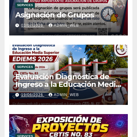
SERVICES
Asignación de Grupos
03/07/2026
ADMIN_WEB
SERVICES
Evaluación Diagnóstica de
Ingreso a la Educación Media
Superior (EDIEMS) CBTis No.
19/06/2026
ADMIN_WEB
83
SERVICES