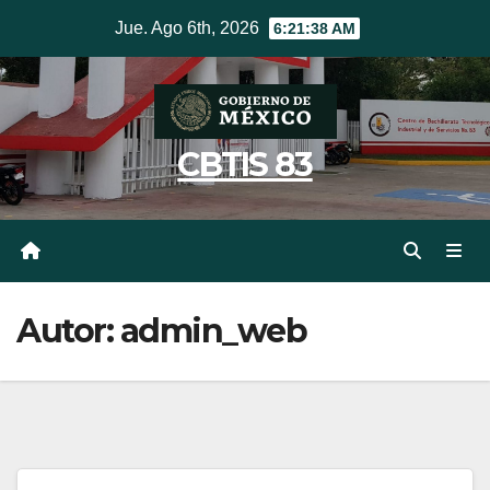
Ir
Jue. Ago 6th, 2026
6:21:39 AM
al
contenido
CBTIS 83
Autor:
admin_web