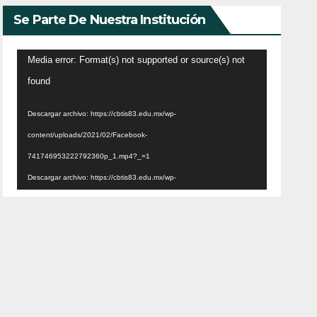
Se Parte De Nuestra Institución
Reproductor
Media error: Format(s) not supported or source(s) not
de
found
vídeo
Descargar archivo: https://cbtis83.edu.mx/wp-
content/uploads/2021/02/Facebook-
741746953222792360p_1.mp4?_=1
Descargar archivo: https://cbtis83.edu.mx/wp-
content/uploads/2021/02/Facebook-
741746953222792360p_1.mp4?_=1