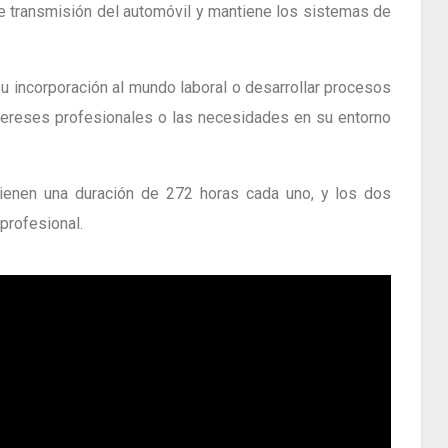
e transmisión del automóvil y mantiene los sistemas de
u incorporación al mundo laboral o desarrollar procesos
tereses profesionales o las necesidades en su entorno
tienen una duración de 272 horas cada uno, y los dos
profesional.